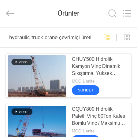
derlandse
ληνικά
日
Ürünler
本語
한국
العرب
हिन्दी
Türkçe
EV
ndonesia
iếng Việt
hydraulic truck crane çevrimiçi üretim
ไทย
বাংলা
فارسی
ÜRÜN:%
Polski
CHUY500 Hidrolik
S
Kamyon Vinç Dinamik
Çin
Sıkıştırma, Yüksek
iyi
VR
Kalite
Performanslı Güçlü
MOQ:1 ünite
Hidrolik
kazık
Kurcalama Kapasitesi
GÖSTERISI
kırıcı
SOHBET
tedarikçi.
Copyright
©
2010
HAKKIMIZDA
-
CQUY800 Hidrolik
2026
Beijing
Paletli Vinç 80Ton Kafes
Sinovo
International
Bomlu Vinç / Maksimum
&
FABRIKA
Sinovo
Bom Uzunluğu13-58m
MOQ:1 ünite
Heavy
Industry