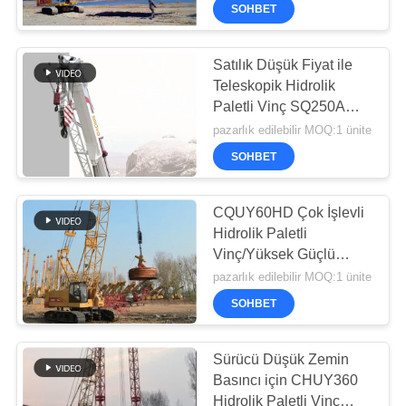
TURU
SOHBET
Co.Ltd..
All
Rights
Reserved.
KALITE
Satılık Düşük Fiyat ile
Teleskopik Hidrolik
KONTROL
Paletli Vinç SQ250A
37Ton Kafes Bomlu Vinç
pazarlık edilebilir MOQ:1 ünite
BIZIMLE
SOHBET
ILETIŞIME
GEÇIN
CQUY60HD Çok İşlevli
Hidrolik Paletli
Vinç/Yüksek Güçlü
ŞIMDI
Motor Oransal Kontrol
pazarlık edilebilir MOQ:1 ünite
SOHBET
Dinamik Sıkıştırma vinci
SOHBET
ET
Sürücü Düşük Zemin
COMPANY
Basıncı için CHUY360
Hidrolik Paletli Vinç