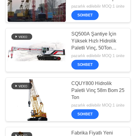
NEWS
Dinamik Sıkıştırma
pazarlık edilebilir MOQ:1 ünite
SOHBET
SITE
HARITASI
SQ500A Şantiye İçin
Yüksek Hızlı Hidrolik
Paletli Vinç, 50Ton
GIZLILIK
Maksimum Anma Yükü
pazarlık edilebilir MOQ:1 ünite
POLITIKASI
SOHBET
CQUY800 Hidrolik
Paletli Vinç 58m Bom 25
Ton
pazarlık edilebilir MOQ:1 ünite
SOHBET
Fabrika Fiyatlı Yeni