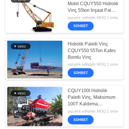
Mobil CQUY550 Hidrolik
Vinç 55ton İnşaat Paletli
Vinç
pazarlık edilebilir MOQ:1 ünite
SOHBET
Hidrolik Paletli Vinç
CQUY550 55Ton Kafes
Bomlu Vinç
pazarlık edilebilir MOQ:1 ünite
SOHBET
CQUY100I Hidrolik
Paletli Vinç, Maksimum
100T Kaldırma
Kapasitesi
pazarlık edilebilir MOQ:1 ünite
SOHBET