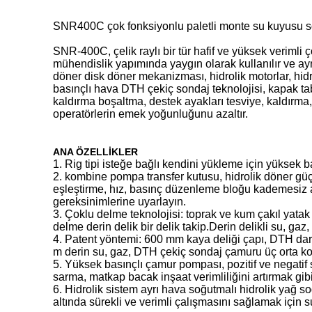
SNR400C çok fonksiyonlu paletli monte su kuyusu s
SNR-400C, çelik raylı bir tür hafif ve yüksek verimli
mühendislik yapımında yaygın olarak kullanılır ve ayn
döner disk döner mekanizması, hidrolik motorlar, hidro
basınçlı hava DTH çekiç sondaj teknolojisi, kapak taba
kaldırma boşaltma, destek ayakları tesviye, kaldırma,
operatörlerin emek yoğunluğunu azaltır.
ANA ÖZELLİKLER
1. Rig tipi isteğe bağlı kendini yükleme için yüksek b
2. kombine pompa transfer kutusu, hidrolik döner güç
eşleştirme, hız, basınç düzenleme bloğu kademesiz ay
gereksinimlerine uyarlayın.
3. Çoklu delme teknolojisi: toprak ve kum çakıl ya
delme derin delik bir delik takip.Derin delikli su, 
4. Patent yöntemi: 600 mm kaya deliği çapı, DTH da
m derin su, gaz, DTH çekiç sondaj çamuru üç orta komb
5. Yüksek basınçlı çamur pompası, pozitif ve negatif
sarma, matkap bacak inşaat verimliliğini artırmak gib
6. Hidrolik sistem ayrı hava soğutmalı hidrolik yağ soğ
altında sürekli ve verimli çalışmasını sağlamak için s