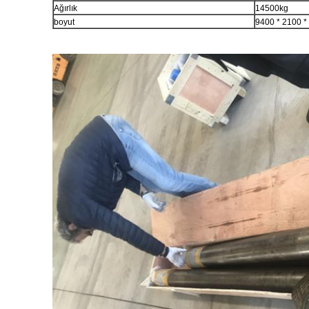
Ağırlık
14500kg
boyut
9400 * 2100 