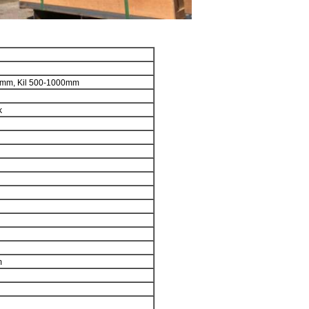
mm, Kil 500-1000mm
k
m