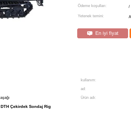
Ödeme koşulları:
/
Yetenek temini:
A
En iyi fiyat
kullanım:
ad:
 aşağı
Ürün adı:
DTH Çekirdek Sondaj Rig
,