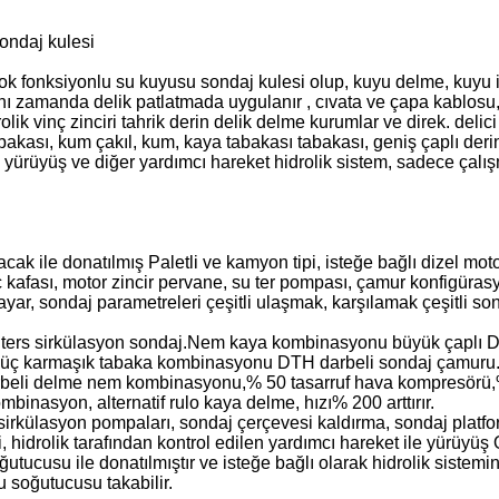
ondaj kulesi
 çok fonksiyonlu su kuyusu sondaj kulesi olup, kuyu delme, kuyu 
ı zamanda delik patlatmada uygulanır , cıvata ve çapa kablosu, v
lik vinç zinciri tahrik derin delik delme kurumlar ve direk. delic
kası, kum çakıl, kum, kaya tabakası tabakası, geniş çaplı derin d
 yürüyüş ve diğer yardımcı hareket hidrolik sistem, sadece çalış
acak ile donatılmış Paletli ve kamyon tipi, isteğe bağlı dizel mo
 kafası, motor zincir pervane, su ter pompası, çamur konfigüras
ar, sondaj parametreleri çeşitli ulaşmak, karşılamak çeşitli so
tak ters sirkülasyon sondaj.Nem kaya kombinasyonu büyük çaplı 
gaz, üç karmaşık tabaka kombinasyonu DTH darbeli sondaj çamuru
rbeli delme nem kombinasyonu,% 50 tasarruf hava kompresörü,%
inasyon, alternatif rulo kaya delme, hızı% 200 arttırır.
 sirkülasyon pompaları, sondaj çerçevesi kaldırma, sondaj plat
i, hidrolik tarafından kontrol edilen yardımcı hareket ile yürüyü
utucusu ile donatılmıştır ve isteğe bağlı olarak hidrolik sistemin
u soğutucusu takabilir.