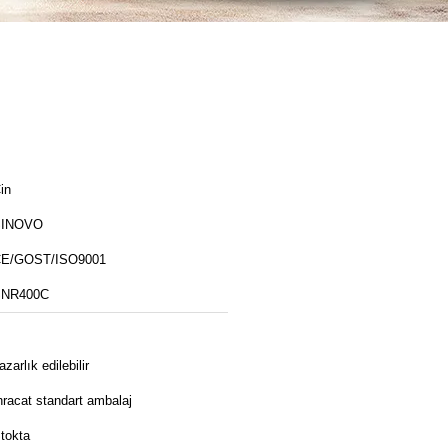
in
SINOVO
E/GOST/ISO9001
SNR400C
azarlık edilebilir
hracat standart ambalaj
tokta