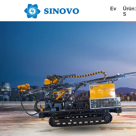
Ev
Ürün
S