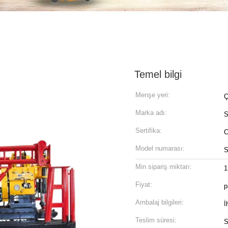
Temel bilgi
Menşe yeri:
Ç
Marka adı:
Sertifika:
C
Model numarası:
Min sipariş miktarı:
1
Fiyat:
p
Ambalaj bilgileri:
İ
Teslim süresi:
S