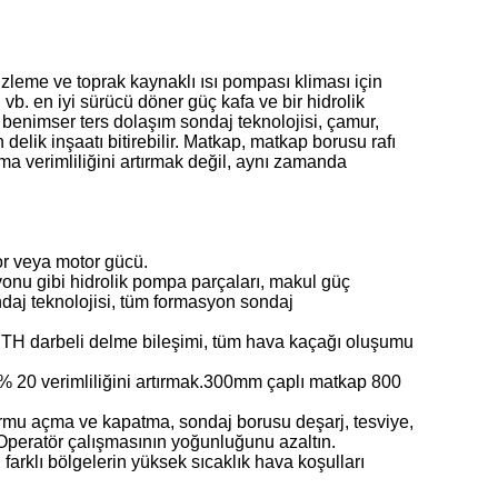
izleme ve toprak kaynaklı ısı pompası kliması için
b. en iyi sürücü döner güç kafa ve bir hidrolik
i benimser ters dolaşım sondaj teknolojisi, çamur,
elik inşaatı bitirebilir. Matkap, matkap borusu rafı
ma verimliliğini artırmak değil, aynı zamanda
tor veya motor gücü.
yonu gibi hidrolik pompa parçaları, makul güç
ndaj teknolojisi, tüm formasyon sondaj
DTH darbeli delme bileşimi, tüm hava kaçağı oluşumu
.
 20 verimliliğini artırmak.300mm çaplı matkap 800
formu açma ve kapatma, sondaj borusu deşarj, tesviye,
ş Operatör çalışmasının yoğunluğunu azaltın.
 farklı bölgelerin yüksek sıcaklık hava koşulları