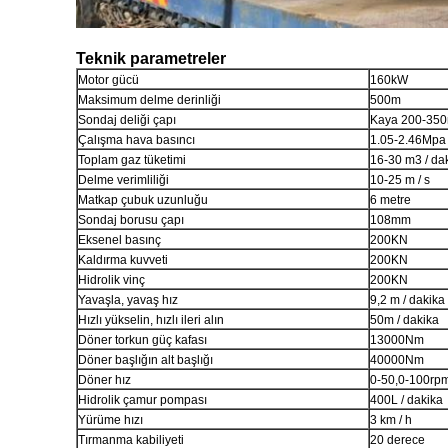
Teknik parametreler
Motor gücü
160kW
Maksimum delme derinliği
500m
Sondaj deliği çapı
Kaya 200-350
Çalışma hava basıncı
1.05-2.46Mpa
Toplam gaz tüketimi
16-30 m3 / da
Delme verimliliği
10-25 m / s
Matkap çubuk uzunluğu
6 metre
Sondaj borusu çapı
108mm
Eksenel basınç
200KN
Kaldırma kuvveti
200KN
Hidrolik vinç
200KN
Yavaşla, yavaş hız
9,2 m / dakika
Hızlı yükselin, hızlı ileri alın
50m / dakika
Döner torkun güç kafası
13000Nm
Döner başlığın alt başlığı
40000Nm
Döner hız
0-50,0-100rp
Hidrolik çamur pompası
400L / dakika
Yürüme hızı
3 km / h
Tırmanma kabiliyeti
20 derece