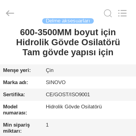
International
&
Sinovo
Heavy
Industry
Delme aksesuarları
Co.Ltd..
All
Rights
600-3500MM boyut için
EV
Reserved.
Hidrolik Gövde Osilatörü
ÜRÜN:%
Tam gövde yapısı için
S
Menşe yeri:
Çin
VR
Marka adı:
SINOVO
GÖSTERISI
Sertifika:
CE/GOST/ISO9001
Model
Hidrolik Gövde Osilatörü
HAKKIMIZDA
numarası:
Min sipariş
1
FABRIKA
miktarı: