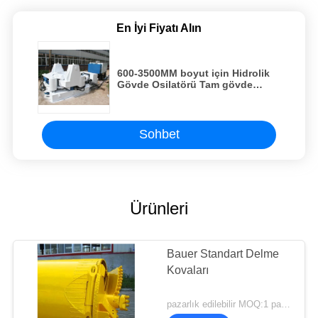
En İyi Fiyatı Alın
600-3500MM boyut için Hidrolik
Gövde Osilatörü Tam gövde
yapısı için
Sohbet
Ürünleri
Bauer Standart Delme
Kovaları
pazarlık edilebilir MOQ:1 parça