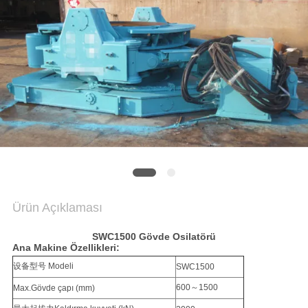
NEWS
SITE
HARITASI
GIZLILIK
POLITIKASI
Ürün Açıklaması
SWC1500 Gövde Osilatörü
Ana Makine Özellikleri:
设备型号 Modeli
SWC1500
600～1500
Max.Gövde çapı (mm)