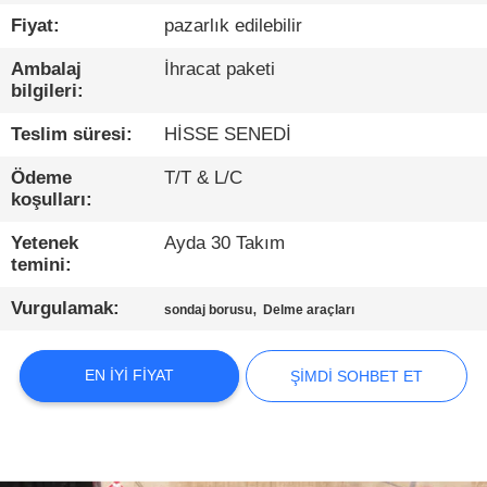
TURU
Fiyat:
pazarlık edilebilir
Ambalaj
İhracat paketi
KALITE
bilgileri:
KONTROL
Teslim süresi:
HİSSE SENEDİ
BIZIMLE
Ödeme
T/T & L/C
koşulları:
ILETIŞIME
Yetenek
Ayda 30 Takım
GEÇIN
temini:
Vurgulamak:
,
sondaj borusu
Delme araçları
ŞIMDI
SOHBET
EN IYI FIYAT
ŞIMDI SOHBET ET
ET
COMPANY