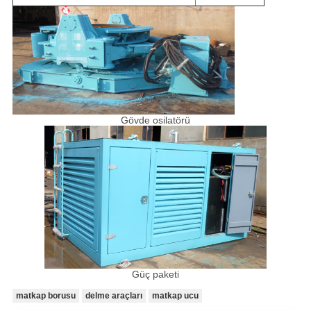
Gövde osilatörü
Güç paketi
matkap borusu
delme araçları
matkap ucu