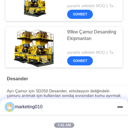
pazarlık edilebilir MOQ:1 Takım
SOHBET
99kw Çamur Desanding
Ekipmanları
pazarlık edilebilir MOQ:1 Takım
SOHBET
Desander
Ayrı Çamur için SD250 Desander, sirkülasyon deliğindeki
çamuru arıtmak için kullanılan sondaj sıvısından kumu ayırmak
için
marketing010
Fore Kazık İnşaatı İçin Ekranlı SD250 Ayırma Siklonu
Desander
7:41 AM
Uygar İnşaat ve HDD İnşaatı İçin Yüksek İşlem Kapasiteli