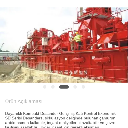
NEWS
SITE
HARITASI
GIZLILIK
POLITIKASI
Ürün Açıklaması
Dayanıklı Kompakt Desander Gelişmiş Katı Kontrol Ekonomik
SD Serisi Desanders, sirkülasyon deliğinde bulunan çamurun
arıtılmasında kullanılır, inşaat maliyetlerini azaltabilir ve çevre
kirliliğini azaltabilir.
Uygar inşaat için gerekli ekipman.