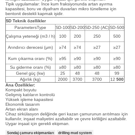
Tipik uygulamalar: İnce kum fraksiyonunda artan ayırma
kapasitesi, boru ve diyafram duvarları mikro tünelleme için
bentonit destekli kapmak işidir.
SD Teknik özellikler
ParametersType
SD-100
SD-200
SD-250 (AC)
SD-500
Çalışma yeteneği (m3 / h)
100
200
250
500
Arındırıcı derecesi (μm)
≥74
≥74
≥27
≥27
Kum çıkarma oranı (%)
≥95
≥90
≥90
≥90
Su giderme oranı (%)
≥80
≥80
≥80
≥80
Genel güç (kw)
25
48
48
99
Ağırlık (kg)
2000
3700
3700
12
500
Ana Özellikler:
Kompakt boyutu
Gelişmiş katıların kontrolü
Yüksek işleme kapasitesi
Ekonomik tasarım
Artan ekran alanı
Cihaz sirkülasyon deliğinde geri kazan çamurunun arıtılması için
kullanılır, inşaat maliyetini azaltabilir ve çevre kirliliğini azaltabilir.
Uygar inşaat için gerekli ekipman.
Sondaj çamuru ekipmanları
drilling mud system