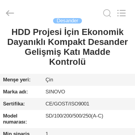
International
&
Sinovo
Heavy
Industry
Desander
Co.Ltd..
All
Rights
HDD Projesi İçin Ekonomik
EV
Reserved.
Dayanıklı Kompakt Desander
ÜRÜN:%
Gelişmiş Katı Madde
S
Kontrolü
VR
Menşe yeri:
Çin
GÖSTERISI
Marka adı:
SINOVO
Sertifika:
CE/GOST/ISO9001
HAKKIMIZDA
Model
SD/100/200/500/250(A-C)
numarası:
FABRIKA
Min sipariş
1