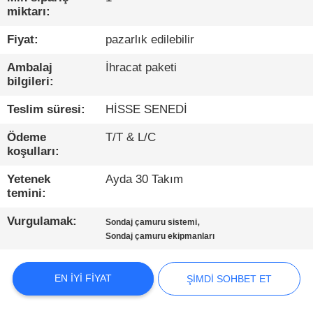
TURU
miktarı:
Fiyat:
pazarlık edilebilir
KALITE
Ambalaj
İhracat paketi
KONTROL
bilgileri:
Teslim süresi:
HİSSE SENEDİ
BIZIMLE
ILETIŞIME
Ödeme
T/T & L/C
koşulları:
GEÇIN
Yetenek
Ayda 30 Takım
temini:
ŞIMDI
Vurgulamak:
,
Sondaj çamuru sistemi
SOHBET
Sondaj çamuru ekipmanları
ET
EN IYI FIYAT
ŞIMDI SOHBET ET
COMPANY