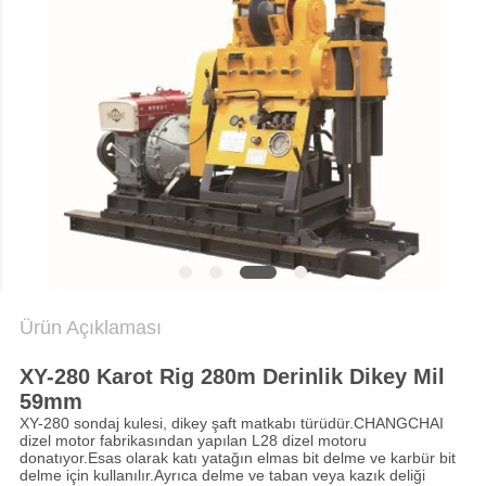
NEWS
SITE
HARITASI
GIZLILIK
POLITIKASI
Ürün Açıklaması
XY-280 Karot Rig 280m Derinlik Dikey Mil
59mm
XY-280 sondaj kulesi, dikey şaft matkabı türüdür.CHANGCHAI
dizel motor fabrikasından yapılan L28 dizel motoru
donatıyor.Esas olarak katı yatağın elmas bit delme ve karbür bit
delme için kullanılır.Ayrıca delme ve taban veya kazık deliği