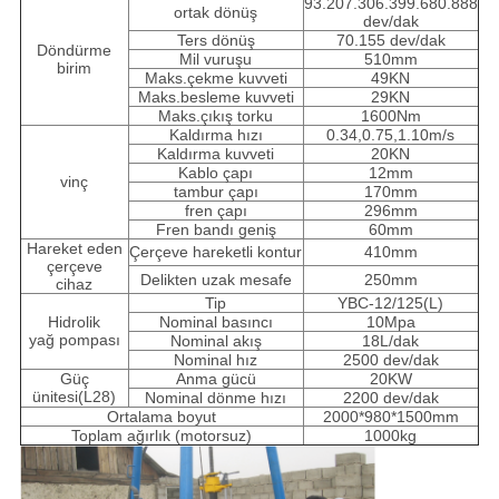
93.207.306.399.680.888
ortak dönüş
dev/dak
Ters dönüş
70.155 dev/dak
Döndürme
Mil vuruşu
510mm
birim
Maks.çekme kuvveti
49KN
Maks.besleme kuvveti
29KN
Maks.çıkış torku
1600Nm
Kaldırma hızı
0.34,0.75,1.10m/s
Kaldırma kuvveti
20KN
Kablo çapı
12mm
vinç
tambur çapı
170mm
fren çapı
296mm
Fren bandı geniş
60mm
Hareket eden
Çerçeve hareketli kontur
410mm
çerçeve
Delikten uzak mesafe
250mm
cihaz
Tip
YBC-12/125(L)
Hidrolik
Nominal basıncı
10Mpa
yağ pompası
Nominal akış
18L/dak
Nominal hız
2500 dev/dak
Güç
Anma gücü
20KW
ünitesi(L28)
Nominal dönme hızı
2200 dev/dak
Ortalama boyut
2000*980*1500mm
Toplam ağırlık (motorsuz)
1000kg