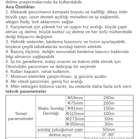
delme araştırmalarında da kullanılabilir.
Ana Özellikler
1. Mekanik şanzımanın kompakt boyutu ve hafifliği, dikey milin
büyük çapı, uzun destek açıklığı mesafesi ve iyi sağlamlık,
altıgen Kelly, tork aktarımını sağlar.
2. Karşılamak için yüksek hız ve uygun hız aralığı, küçük çaplı
elmas uç delme, büyük karbür uç delme ve her türlü mühendislik
deliği ihtiyacını değiştirir.
3. Hidrolik sistemler, besleme basıncını ve hızını ayarlayabilir,
böylece çeşitli tabakalarda sondajı tatmin edebilir.
4. Basınç ölçümü, deliğin sonundaki besleme basıncı hakkında
bilgi almanızı sağlayabilir.
5. İyi bir genelleme, kolay onarım ve bakım elde etmek için
Otomobilin şanzımanı ve debriyajı bir seçimdir.
6. Kolları kapatın, rahat kullanım.
7. Motorun elektrikle çalıştırılması, iş gücünü azaltır.
8. Altı vitesli şanzıman, geniş hız aralığı.
9. Milin sekizgen bölümü vardır, bu nedenle daha fazla tork verir.
teknik parametreler
Ф59mm
280m
Ф75mm
200m
Maks.Sondaj
Ф91mm
150m
Derinliği
Temel
Ф110mm
100m
parametreler
Ф273mm
50m
Ф350mm
30m
sondaj çubuğunun çapı
50mm
delme açısı
0°-90°