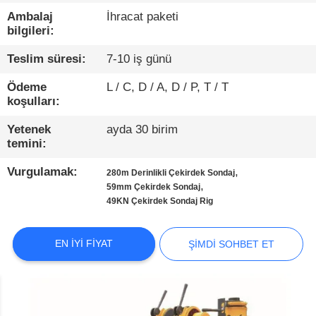
TURU
Ambalaj
İhracat paketi
bilgileri:
KALITE
Teslim süresi:
7-10 iş günü
KONTROL
Ödeme
L / C, D / A, D / P, T / T
koşulları:
BIZIMLE
Yetenek
ayda 30 birim
ILETIŞIME
temini:
GEÇIN
Vurgulamak:
,
280m Derinlikli Çekirdek Sondaj
,
59mm Çekirdek Sondaj
49KN Çekirdek Sondaj Rig
ŞIMDI
SOHBET
EN IYI FIYAT
ŞIMDI SOHBET ET
ET
COMPANY