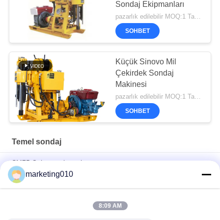
Sondaj Ekipmanları
pazarlık edilebilir MOQ:1 Takım
SOHBET
Küçük Sinovo Mil
Çekirdek Sondaj
Makinesi
pazarlık edilebilir MOQ:1 Takım
SOHBET
Temel sondaj
SM75 Çok amaçlı matkap
marketing010
Güçlü XY-6A çekirdek sondaj cihazı sondaj projeleri için
mükemmel
8:09 AM
XY-200 Çekirdek Buhran Aracı Çeşitliliği Keşfedin Deneyim
Üstün Buhran Performansı