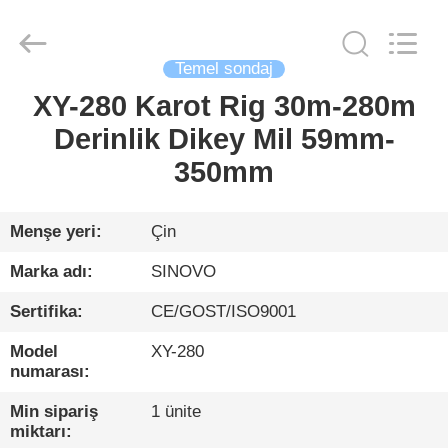
International
&
Sinovo
Heavy
Industry
Temel sondaj
Co.Ltd..
All
Rights
XY-280 Karot Rig 30m-280m
EV
Reserved.
Derinlik Dikey Mil 59mm-
ÜRÜN:%
350mm
S
Menşe yeri:
Çin
VR
Marka adı:
SINOVO
GÖSTERISI
Sertifika:
CE/GOST/ISO9001
Model
XY-280
HAKKIMIZDA
numarası:
Min sipariş
1 ünite
FABRIKA
miktarı: