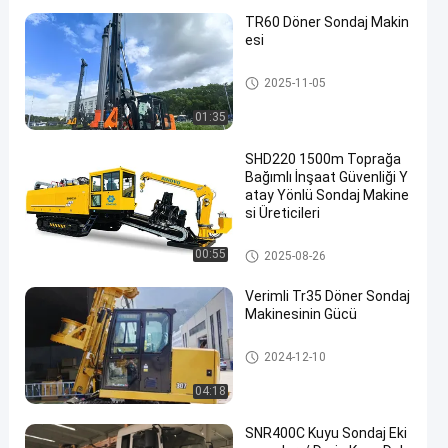
TR60 Döner Sondaj Makin
esi
Rotary sondaj makinaları
2025-11-05
01:35
SHD220 1500m Toprağa
Bağımlı İnşaat Güvenliği Y
atay Yönlü Sondaj Makine
si Üreticileri
Yatay yönlü sondaj Rig
00:55
2025-08-26
Verimli Tr35 Döner Sondaj
Makinesinin Gücü
Rotary sondaj makinaları
2024-12-10
04:18
SNR400C Kuyu Sondaj Eki