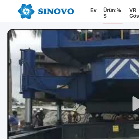
Ev
Ürün:%
VR
S
Göst