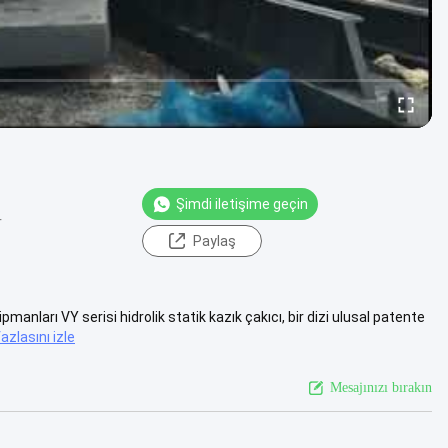
Şimdi iletişime geçin
r
Paylaş
anları VY serisi hidrolik statik kazık çakıcı, bir dizi ulusal patente
azlasını izle
Mesajınızı bırakın