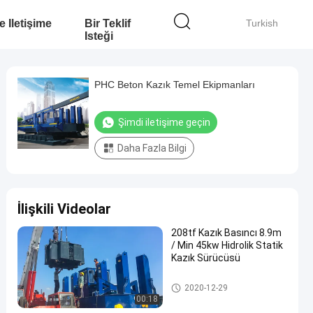
e Iletişime
Bir Teklif
Turkish
Isteği
PHC Beton Kazık Temel Ekipmanları
Şimdi iletişime geçin
Daha Fazla Bilgi
İlişkili Videolar
208tf Kazık Basıncı 8.9m
/ Min 45kw Hidrolik Statik
Kazık Sürücüsü
Hidrolik Statik Pile Driver
2020-12-29
00:18