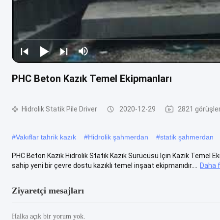
PHC Beton Kazık Temel Ekipmanları
Hidrolik Statik Pile Driver
2020-12-29
2821 görüşle
#
Vakıflar tahrik kazık
#
Hidrolik şahmerdan
#
statik şahmerdan
PHC Beton Kazık Hidrolik Statik Kazık Sürücüsü İçin Kazık Temel Ekipm
sahip yeni bir çevre dostu kazıklı temel inşaat ekipmanıdır....
Daha f
Ziyaretçi mesajları
Halka açık bir yorum yok.