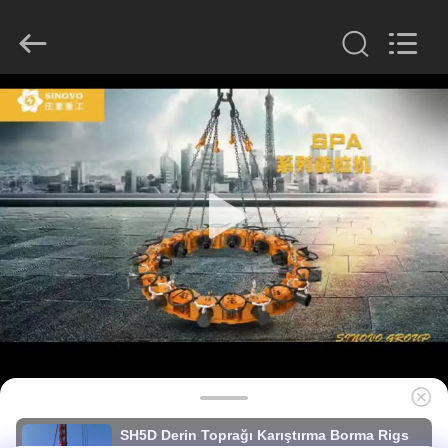
derlandse
ληνικά
日
本語
한국
العرب
हिन्दी
Türkçe
EV
ndonesia
iếng Việt
ไทย
বাংলা
فارسی
ÜRÜN:%
Polski
S
Çin
iyi
VR
Kalite
Hidrolik
kazık
GÖSTERISI
kırıcı
tedarikçi.
Copyright
©
2010
HAKKIMIZDA
-
2026
Beijing
Sinovo
International
&
FABRIKA
Sinovo
SH5D Derin Toprağı Karıştırma Borma Rigs
Heavy
Industry