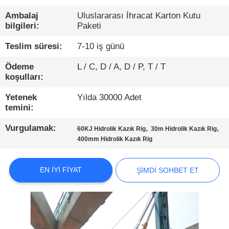
TURU
Ambalaj
Uluslararası İhracat Karton Kutu
bilgileri:
Paketi
KALITE
Teslim süresi:
7-10 iş günü
KONTROL
Ödeme
L / C, D / A, D / P, T / T
koşulları:
BIZIMLE
Yetenek
Yılda 30000 Adet
ILETIŞIME
temini:
GEÇIN
Vurgulamak:
,
,
60KJ Hidrolik Kazık Rig
30m Hidrolik Kazık Rig
400mm Hidrolik Kazık Rig
ŞIMDI
SOHBET
EN IYI FIYAT
ŞIMDI SOHBET ET
ET
COMPANY