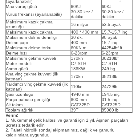
(ayarlanabilir)
Max vuruş gücü
60KJ
60KJ
30-80 kez /
30-80 kez /
Vuruş frekansı (ayarlanabilir)
dakika
dakika
Maksimum kazık çakma
16 milyon
52.5 ayak
uzunluğu
Maksimum kazık çakma
400 * 400 mm
15.7-15.7 inç
Maksimum delme derinliği
30 dk.
98 ayak
Delme çapı
400 mm
15.7 inç
Maksimum delme torku
60KN.m
44254lbf.ft
Delme hızı
6-23rpm
6-23rpm
Maksimum çekme kuvveti
170kn
38218lbf
Motor modeli
C7 STH
C7 STH
Anma gücü
186KW
249 bg
Ana vinç çekme kuvveti (ilk
170kn
38218lbf
katman)
Yardımcı vinç çekme kuvveti (ilk
110kn
24729lbf
katman)
Şasi uzunluğu
4940 mm
194.5 inç
Parça pabucu genişliği
800 mm
31.5 inç
Alt takım
CAT325D
CAT325D
Toplam ağırlık
39T
85980 lb
Verim:
1. Mükemmel çelik kalitesi ve garanti için 1 yıl. Aşınan parçaları
ücretsiz tedarik edin
2. Paletli hidrolik sondaj ekipmanımız, dağlık ve çamurlu
kaldırımlara uygundur.