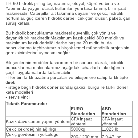
TH-60 hidrolik pilling teçhizatımız, otoyol, köprü ve bina vb.
Yapımında yaygın olarak kullanılan yeni tasarlanmış bir inşaat
makinesidir. Caterpillar alt takımına dayanır ve çekiç, hidrolik
hortumlar, güç içeren hidrolik darbeli çekiçten oluşur. paketi, çan
sürüş kafası.
Bu hidrolik boncuklanma makinesi güvenilir, çok yönlü ve
dayanıklı bir makinedir.Maksimum kazık çekici 300 mm'dir ve
maksimum kazık derinliği darbe başına 20 m'dir, bu da
boncuklanma teçhizatımızın birçok temel mühendislik projesinin
gereksinimlerine uymasını sağlar.
Bileşenlerinin modüler tasarımının bir sonucu olarak, hidrolik
boncuklanma makinalarımız aşağıdaki cihazlarla takıldığında
çeşitli uygulamalarda kullanılabilir.
- Her biri farklı uzatma parçaları ve bileşenlere sahip farklı tipte
direk
- isteğe bağlı hidrolik döner sondaj çakıcı, burgu ile farklı döner
kafa modelleri
- servis vinci
Teknik
Parametreler
EURO
ABD
Standartları
Standartları
CFA inşaat
CFA inşaat
Kazık davulcunun yapım yöntemi
yöntemi
yöntemi
Çekiç çekirdeğinin ağırlığı
5000kg
11023 lb
Çekiç gövdesinin yolculuğu
200-1200 mm
7.9-47 inç