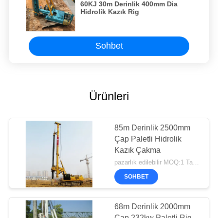
60KJ 30m Derinlik 400mm Dia
Hidrolik Kazık Rig
Sohbet
Ürünleri
85m Derinlik 2500mm
Çap Paletli Hidrolik
Kazık Çakma
pazarlık edilebilir MOQ:1 Takım
SOHBET
68m Derinlik 2000mm
Çap 232kw Paletli Rig