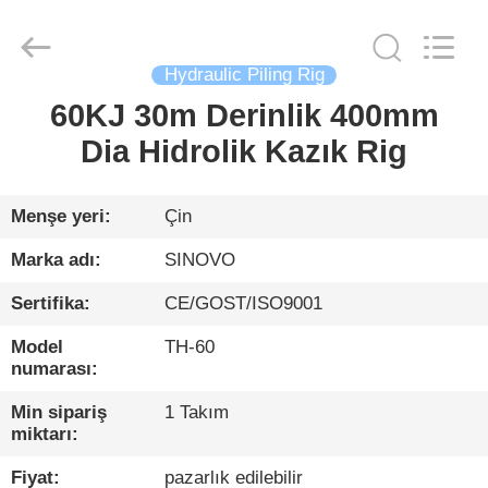
International
&
Sinovo
Heavy
Industry
Hydraulic Piling Rig
Co.Ltd..
All
Rights
60KJ 30m Derinlik 400mm
EV
Reserved.
Dia Hidrolik Kazık Rig
ÜRÜN:%
S
Menşe yeri:
Çin
Marka adı:
SINOVO
VR
Sertifika:
CE/GOST/ISO9001
GÖSTERISI
Model
TH-60
numarası:
HAKKIMIZDA
Min sipariş
1 Takım
miktarı:
FABRIKA
Fiyat:
pazarlık edilebilir