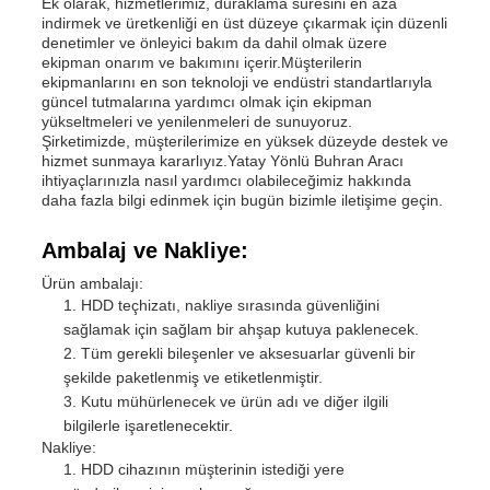
Ek olarak, hizmetlerimiz, duraklama süresini en aza
indirmek ve üretkenliği en üst düzeye çıkarmak için düzenli
denetimler ve önleyici bakım da dahil olmak üzere
ekipman onarım ve bakımını içerir.Müşterilerin
ekipmanlarını en son teknoloji ve endüstri standartlarıyla
güncel tutmalarına yardımcı olmak için ekipman
yükseltmeleri ve yenilenmeleri de sunuyoruz.
Şirketimizde, müşterilerimize en yüksek düzeyde destek ve
hizmet sunmaya kararlıyız.Yatay Yönlü Buhran Aracı
ihtiyaçlarınızla nasıl yardımcı olabileceğimiz hakkında
daha fazla bilgi edinmek için bugün bizimle iletişime geçin.
Ambalaj ve Nakliye:
Ürün ambalajı:
HDD teçhizatı, nakliye sırasında güvenliğini
sağlamak için sağlam bir ahşap kutuya paklenecek.
Tüm gerekli bileşenler ve aksesuarlar güvenli bir
şekilde paketlenmiş ve etiketlenmiştir.
Kutu mühürlenecek ve ürün adı ve diğer ilgili
bilgilerle işaretlenecektir.
Nakliye:
HDD cihazının müşterinin istediği yere