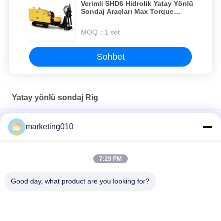
Verimli SHD6 Hidrolik Yatay Yönlü
Sondaj Araçları Max Torque
2000N.M
MOQ：
1 set
Sohbet
Yatay yönlü sondaj Rig
SHD220 1500m Toprağa Bağımlı İnşaat Güvenliği Yatay Yönlü
marketing010
Sondaj Makinesi Üreticileri
SHD35 Şehir inşaatı için esnek hafif yatay yönlü sondaj cihazı
7:29 PM
SHD43 Çeşitli sondaj ihtiyaçları için profesyonel yatay yönlü
Good day, what product are you looking for?
sondaj cihazı
Popüler Kategoriler
Tüm