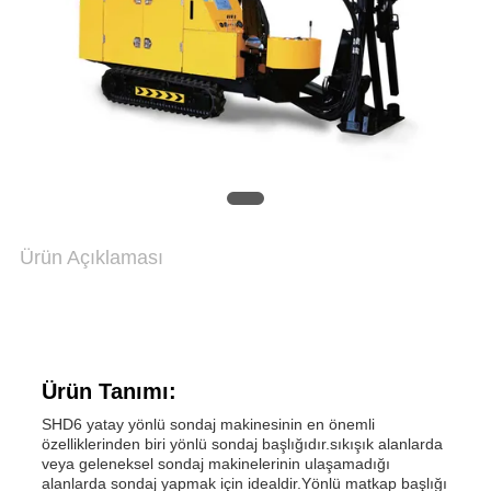
SOHBET
ET
COMPANY
NEWS
Ürün Açıklaması
SITE
HARITASI
Ürün Tanımı:
GIZLILIK
SHD6 yatay yönlü sondaj makinesinin en önemli
özelliklerinden biri yönlü sondaj başlığıdır.sıkışık alanlarda
POLITIKASI
veya geleneksel sondaj makinelerinin ulaşamadığı
alanlarda sondaj yapmak için idealdir.Yönlü matkap başlığı