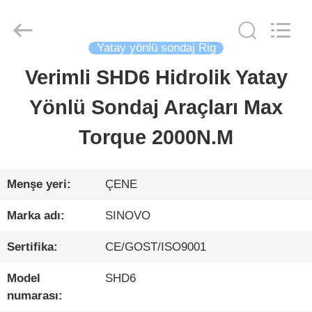
Sinovo
International
&
Sinovo
Yatay yönlü sondaj Rig
Heavy
Industry
Verimli SHD6 Hidrolik Yatay
EV
Co.Ltd..
All
Rights
Yönlü Sondaj Araçları Max
Reserved.
ÜRÜN:%
Torque 2000N.M
S
Menşe yeri:
ÇENE
VR
Marka adı:
SINOVO
GÖSTERISI
Sertifika:
CE/GOST/ISO9001
Model
SHD6
HAKKIMIZDA
numarası: