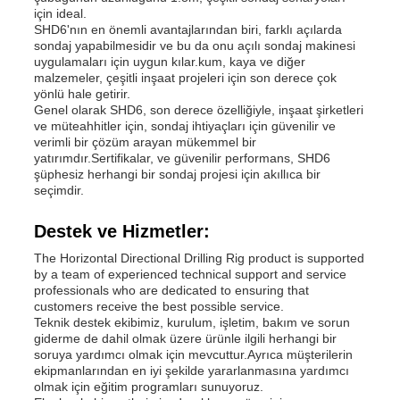
için ideal.
SHD6'nın en önemli avantajlarından biri, farklı açılarda
sondaj yapabilmesidir ve bu da onu açılı sondaj makinesi
uygulamaları için uygun kılar.kum, kaya ve diğer
malzemeler, çeşitli inşaat projeleri için son derece çok
yönlü hale getirir.
Genel olarak SHD6, son derece özelliğiyle, inşaat şirketleri
ve müteahhitler için, sondaj ihtiyaçları için güvenilir ve
verimli bir çözüm arayan mükemmel bir
yatırımdır.Sertifikalar, ve güvenilir performans, SHD6
şüphesiz herhangi bir sondaj projesi için akıllıca bir
seçimdir.
Destek ve Hizmetler:
The Horizontal Directional Drilling Rig product is supported
by a team of experienced technical support and service
professionals who are dedicated to ensuring that
customers receive the best possible service.
Teknik destek ekibimiz, kurulum, işletim, bakım ve sorun
giderme de dahil olmak üzere ürünle ilgili herhangi bir
soruya yardımcı olmak için mevcuttur.Ayrıca müşterilerin
ekipmanlarından en iyi şekilde yararlanmasına yardımcı
olmak için eğitim programları sunuyoruz.