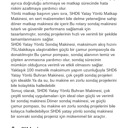
ayrıca doğruluğu artırmaya ve matkap sürecinde hata
riskini azaltmaya yardımcı olur.
Yönlü matkap başının yanı sıra, SHD6 Yatay Yönlü Matkap
Makinesi, en sert malzemeleri bile delme yeteneğine sahip
döner matkap makinesi de içerir.Bu rotary sondaj makinesi
tutarlı ve güvenilir performans sağlamak için
tasarlanmıştır, sondaj projelerinin hızlı ve verimli bir şekilde
tamamlanmasını sağlar.
SHD6 Yatay Yönlü Sondaj Makinesi, maksimum akış hızını
75L/dakikaya ulaştırabilen güçlü bir çamur pompasıyla da
donatılmıştır.Bu çamur pompası, sondaj alanının temiz ve
çöpten arınmasına yardımcı olur, sondaj sürecinin
mümkün olduğunca verimli ve etkili olmasını sağlar.
Yaklaşık 100 metrelik maksimum yapım uzunluğuyla SHD6
Yatay Yönlü Buhran Makinesi, çok çeşitli sondaj projeleri
için idealdir.Ya da su, bu makine en zorlu sondaj projelerini
bile kolaylıkla halledebilir.
Sonuç olarak, SHD6 Yatay Yönlü Buhran Makinesi, çok
çeşitli sondaj uygulamaları için ideal olan güçlü ve verimli
bir sondaj makinesi.Döner sondaj makinesi, ve güçlü
çamur pompası, bu makine en zorlu sondaj projelerini bile
kolayca halledebiliyor.SHD6 yatay yönlü sondaj makinesi
bir sonraki sondaj projeniz için mükemmel bir araçtır..