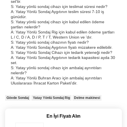
set'tir.
S: Yatay yönlü sondaj cihazı için teslimat süresi nedir?
A: Yatay Yönlü Sondaj Aygıtının teslim süresi 7-10 iş
günüdür.
S: Yatay yönlü sondaj cihazı için kabul edilen ödeme
şartları nelerdir?
A: Yatay Yönlü Sondaj Rig için kabul edilen ödeme şartları
L / C, D / A, D / P, T / T, Western Union ve 'dır.
S: Yatay yönlü sondaj cihazının fiyatı nedir?
A: Yatay Yönlü Sondaj Aygıtının fiyatı müzakere edilebilir.
S: Yatay Yönlü Sondaj Cihazı için tedarik yeteneği nedir?
A: Yatay Yönlü Sondaj Aygıtının tedarik kapasitesi ayda 30
set.
S: Yatay yönlü sondaj cihazı için ambalaj ayrıntıları
nelerdir?
A: Yatay Yönlü Buhran Aracı için ambalaj ayrıntıları
Uluslararası İhracat Karton Paketi'dir.
Gövde Sondaj
Yatay Yönlü Sondaj Rig
Delme makinesi
En İyi Fiyatı Alın