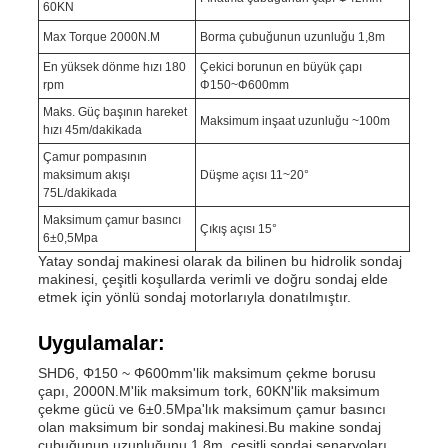
60KN
Max Torque 2000N.M
Borma çubuğunun uzunluğu 1,8m
En yüksek dönme hızı 180
Çekici borunun en büyük çapı
rpm
Φ150~Φ600mm
Maks. Güç başının hareket
Maksimum inşaat uzunluğu ~100m
hızı 45m/dakikada
Çamur pompasının
maksimum akışı
Düşme açısı 11~20°
75L/dakikada
Maksimum çamur basıncı
Çıkış açısı 15°
6±0,5Mpa
Yatay sondaj makinesi olarak da bilinen bu hidrolik sondaj
makinesi, çeşitli koşullarda verimli ve doğru sondaj elde
etmek için yönlü sondaj motorlarıyla donatılmıştır.
Uygulamalar:
SHD6, Φ150 ~ Φ600mm'lik maksimum çekme borusu
çapı, 2000N.M'lik maksimum tork, 60KN'lik maksimum
çekme gücü ve 6±0.5Mpa'lık maksimum çamur basıncı
olan maksimum bir sondaj makinesi.Bu makine sondaj
çubuğunun uzunluğunu 1.8m, çeşitli sondaj senaryoları