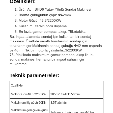
Özellikleri:
Ürün Adı: SHD6 Yatay Yönlü Sondaj Makinesi
Borma çubuğunun çapı: Φ42mm
Motor Gücü: 46.3/2200KW
Kullanım: Yeraltı boru döşeme
En fazla çamur pompası akışı: 75L/dakika
Bu, inşaat alanında sondaj için kullanılan bir sondaj
makinesi. Özellikle yeraltı borularının sondajı için
tasarlanmıştır.Makinenin sondaj çubuğu Φ42 mm çapında
ve 46 mm'lik bir motorla çalıştırılır..3/2200KW.
75L/dakikada maksimum çamur pompası akışı ile, bu
sondaj makinesi herhangi bir inşaat sahası için
mükemmel.
Teknik parametreler:
Özellikler
Motor Gücü 46.3/2200KW
3850x1424x1550mm
Maksimum itiş gücü 60KN
3.5T ağırlığı
Maksimum geri çekim gücü
Fırlatma çubuğunun çapı Φ42mm