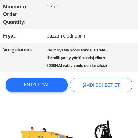
Minimum
1 set
FABRIKA
Order
Quantity:
TURU
Fiyat:
pazarlık edilebilir
KALITE
Vurgulamak:
,
verimli yatay yönlü sondaj sistemi
,
Hidrolik yatay yönlü sondaj cihazı
KONTROL
2000N.M yatay yönlü sondaj cihazı
BIZIMLE
EN IYI FIYAT
ŞIMDI SOHBET ET
ILETIŞIME
GEÇIN
ŞIMDI