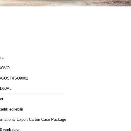
ina
NOVO
/GOST/ISO9001
D60AL
et
arlık edilebilir
ternational Export Carton Case Package
10 work days