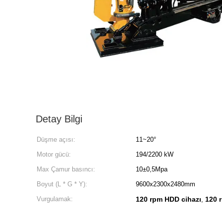
Detay Bilgi
Düşme açısı:
11~20°
Motor gücü:
194/2200 kW
Max Çamur basıncı:
10±0,5Mpa
Boyut (L * G * Y):
9600x2300x2480mm
Vurgulamak:
120 rpm HDD cihazı
120 
,