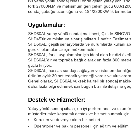
Bu yatay yönlü sondaj cihazı önde gelen yatay yönlü son
tork 27000N.M ve maksimum geri çekim gücü 600/1200K
sondaj çubuğu uzunluğuna ve 194/2200KW'lık bir motor
Uygulamalar:
SHD60AL yatay yönlü sondaj makinesi, Çin'de SINOVO tara
SHD45'tir ve minimum sipariş miktarı 1 set'tir. Teslimat
SHD60AL, çeşitli senaryolarda ve durumlarda kullanılabi
gerekli olan alanlar için mükemmeldir.
SHD60AL, farklı uygulamalar için ideal olan bir dizi öze
SHD60AL'dir ve toprağa bağlı olarak en fazla 800 metrel
güçlü kılıyor..
SHD60AL, hassas sondajı sağlayan ve istenen derinliğe u
ürünün aylık 30 set tedarik yeteneği vardır ve uluslarara
Genel olarak, SHD60AL yüksek kaliteli bir sondaj makine
daha fazla bilgi edinmek için bugün bizimle iletişime geç
Destek ve Hizmetler:
Yatay yönlü sondaj cihazı, en iyi performansı ve uzun 
müşterilerimize kapsamlı destek ve hizmet sunmak için 
Kurulum ve devreye alma hizmetleri
Operatörler ve bakım personeli için eğitim ve eğitim