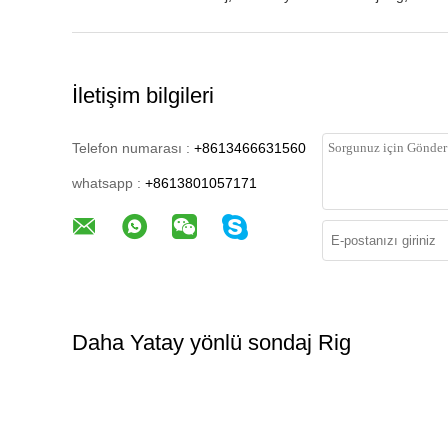
İletişim bilgileri
Telefon numarası :
+8613466631560
whatsapp :
+8613801057171
Daha Yatay yönlü sondaj Rig