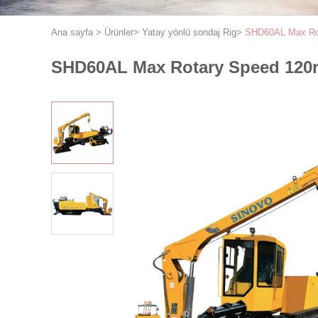
Ana sayfa
>
Ürünler
>
Yatay yönlü sondaj Rig
>
SHD60AL Max Rota
SHD60AL Max Rotary Speed 120rp