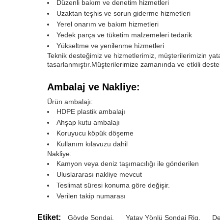
Düzenli bakım ve denetim hizmetleri
Uzaktan teşhis ve sorun giderme hizmetleri
Yerel onarım ve bakım hizmetleri
Yedek parça ve tüketim malzemeleri tedarik
Yükseltme ve yenilenme hizmetleri
Teknik desteğimiz ve hizmetlerimiz, müşterilerimizin yat
tasarlanmıştır.Müşterilerimize zamanında ve etkili dest
Ambalaj ve Nakliye:
Ürün ambalajı:
HDPE plastik ambalajı
Ahşap kutu ambalajı
Koruyucu köpük döşeme
Kullanım kılavuzu dahil
Nakliye:
Kamyon veya deniz taşımacılığı ile gönderilen
Uluslararası nakliye mevcut
Teslimat süresi konuma göre değişir.
Verilen takip numarası
Etiket:
Gövde Sondaj
,
Yatay Yönlü Sondaj Rig
,
De