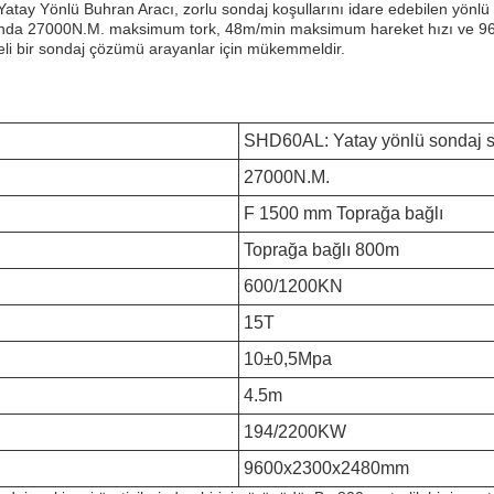
atay Yönlü Buhran Aracı, zorlu sondaj koşullarını idare edebilen yönlü bi
i arasında 27000N.M. maksimum tork, 48m/min maksimum hareket hızı v
eli bir sondaj çözümü arayanlar için mükemmeldir.
SHD60AL: Yatay yönlü sondaj s
27000N.M.
F 1500 mm Toprağa bağlı
Toprağa bağlı 800m
600/1200KN
15T
10±0,5Mpa
4.5m
194/2200KW
9600x2300x2480mm