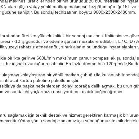
daj makinesi üreticilerinden birinin ürünüdür.Bu 800 metrelik bir inşa
N olan güçlü yatay yönlü matkap makinesi. Tezgâhın ağırlığı 15T ve
 gücüne sahiptir. Bu sondaj teçhizatının boyutu 9600x2300x2480mm.
fından üretilen yüksek kaliteli bir sondaj makinesi.Kalitesini ve güve
 süresi 7-10 iş günüdür ve ödeme şartları müzakere edilebilir, L / C, D 
lir.yüzeyi rahatsız etmedenBu, sınırlı alanın bulunduğu inşaat alanlar
llikle birlikte gelir.ve 600L/min maksimum çamur pompası akışı, sondaj 
ik bir inşaat uzunluğuna sahiptir. En fazla dönme hızı 120rpm'dir,Bu d
laşmayı kolaylaştıran bir yönlü matkap çubuğu ile kullanılabilir.sonda
sı ihracat karton paketine paketlenmiştir.
sidir.ya da başka nedenlerden dolayı toprağa delik açmak, bu ürün güven
in ve sondaj ihtiyaçlarınıza nasıl yardımcı olabileceğini öğrenin.
ömrü sağlamak için teknik destek ve hizmet gerektiren karmaşık bir ürü
mevcutturYatay yönlü sondaj cihazımız için sunduğumuz teknik destek v