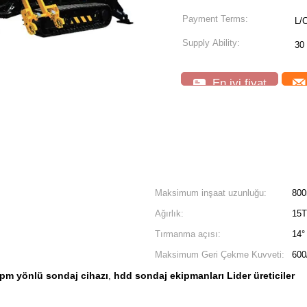
Payment Terms:
L/
Supply Ability:
30
En iyi fiyat
Maksimum inşaat uzunluğu:
800
Ağırlık:
15T
Tırmanma açısı:
14°
Maksimum Geri Çekme Kuvveti:
600
rpm yönlü sondaj cihazı
hdd sondaj ekipmanları Lider üreticiler
,