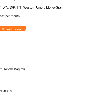
C, D/A, D/P, T/T, Western Union, MoneyGram
 set per month
Şimdi başvurun
m Toprak Bağımlı
/1200KN