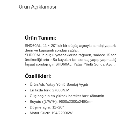
Ürün Açıklaması
Ürün Tanımı:
SHD60AL, 11 ~ 20°'luk bir düşüş açısıyla sondaj yapar
derin ve kapsamlı sondajı sağlar.
SHD60AL'in güçlü yeteneklerine rağmen, sadece 15 ton ağı
üretkenliği artırır.Su kuyuları için sondaj yapıp yapmadı
İnşaat sondajı için SHD60AL: Yatay Yönlü Sondaj Aygıtına
Özellikleri:
Ürün Adı: Yatay Yönlü Sondaj Aygıtı
En fazla tork: 27000N.M.
Güç başının en yüksek hareket hızı: 48m/min
Boyutu ((L*W*H): 9600x2300x2480mm
Düşme açısı: 11~20°
Motor Gücü: 194/2200KW