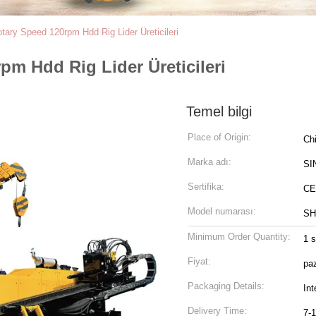
ry Speed 120rpm Hdd Rig Lider Üreticileri
m Hdd Rig Lider Üreticileri
Temel bilgi
Place of Origin:
Ch
Marka adı:
SI
Sertifika:
CE
Model numarası:
SH
Minimum Order Quantity:
1 s
Fiyat:
paz
Packaging Details:
In
Delivery Time:
7-