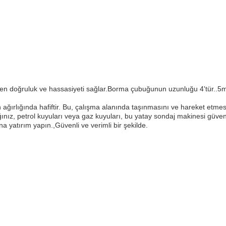
ken doğruluk ve hassasiyeti sağlar.Borma çubuğunun uzunluğu 4'tür..
rlığında hafiftir. Bu, çalışma alanında taşınmasını ve hareket etmesini
ğınız, petrol kuyuları veya gaz kuyuları, bu yatay sondaj makinesi güvenil
 yatırım yapın.,Güvenli ve verimli bir şekilde.