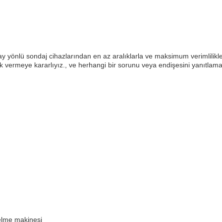
ay yönlü sondaj cihazlarından en az aralıklarla ve maksimum verimlilikl
ek vermeye kararlıyız., ve herhangi bir sorunu veya endişesini yanıtlama
lme makinesi