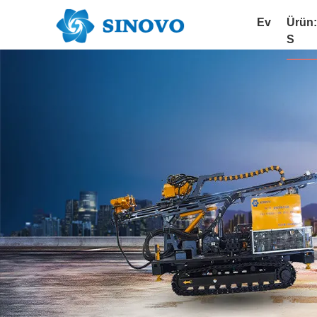
Ev
Ürün
S