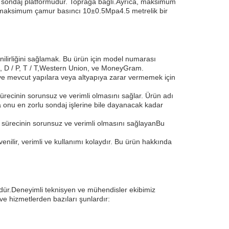
at sondaj platformudur. Toprağa bağlı.Ayrıca, maksimum
 maksimum çamur basıncı 10±0.5Mpa4.5 metrelik bir
nilirliğini sağlamak. Bu ürün için model numarası
/ A, D / P, T / T,Western Union, ve MoneyGram.
ı ve mevcut yapılara veya altyapıya zarar vermemek için
sürecinin sorunsuz ve verimli olmasını sağlar. Ürün adı
a onu en zorlu sondaj işlerine bile dayanacak kadar
j sürecinin sorunsuz ve verimli olmasını sağlayanBu
ilir, verimli ve kullanımı kolaydır. Bu ürün hakkında
ndür.Deneyimli teknisyen ve mühendisler ekibimiz
e hizmetlerden bazıları şunlardır: